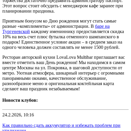
торжества достаточно предъявить администратору паспорт.
Этот вопрос стоит обсудить с менеджером кафе заранее при
планировании праздника.
Приятным бонусом ко Дню рождения могут стать самые
разные «комплименты» от администрации. В
баре на
Тургеневской
каждому имениннику предоставляется скидка
10% на весь счет плюс бутылка отменного шампанского в
подарок! Единственное условие акции – в среднем заказ на
одного человека должен составлять не менее 1500 рублей.
Ресторан авторской кухни LovaLova Multibar приглашает вас
вместе отметить ваш День рождения! Мы находимся в самом
центре Москвы на ул. Покровка, в шаговой доступности от
метро. Уютная атмосфера, шикарный интерьер с огромными
панорамными окнами, качественное обслуживание,
разнообразное меню и оригинальная коктейльная карта
сделают ваш праздник незабываемым!
Новости клубов:
24.2.2026, 10:16
Как правильно сдать аккумулятор и избежать проблем при
утилизации