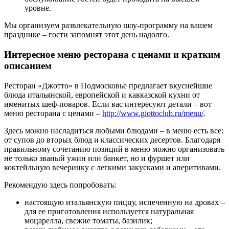
уровне.
Мы организуем развлекательную шоу-программу на вашем
празднике – гости запомнят этот день надолго.
Интересное меню ресторана с ценами и кратким
описанием
Ресторан «Джотто» в Подмосковье предлагает вкуснейшие
блюда итальянской, европейской и кавказской кухни от
именитых шеф-поваров. Если вас интересуют детали – вот
меню ресторана с ценами –
http://www.giottoclub.ru/menu/
.
Здесь можно насладиться любыми блюдами – в меню есть все:
от супов до вторых блюд и классических десертов. Благодаря
правильному сочетанию позиций в меню можно организовать
не только званый ужин или банкет, но и фуршет или
коктейльную вечеринку с легкими закусками и аперитивами.
Рекомендую здесь попробовать:
настоящую итальянскую пиццу, испеченную на дровах –
для ее приготовления используется натуральная
моцарелла, свежие томаты, базилик;