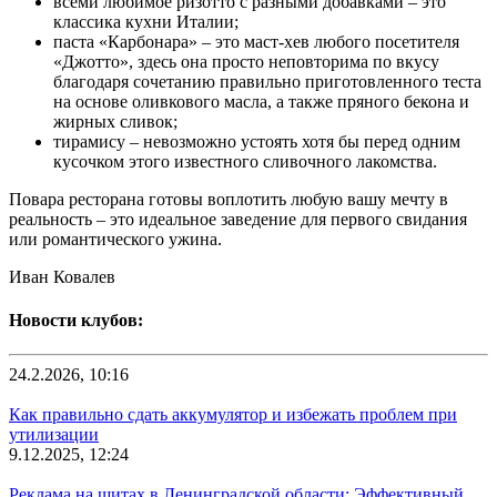
всеми любимое ризотто с разными добавками – это
классика кухни Италии;
паста «Карбонара» – это маст-хев любого посетителя
«Джотто», здесь она просто неповторима по вкусу
благодаря сочетанию правильно приготовленного теста
на основе оливкового масла, а также пряного бекона и
жирных сливок;
тирамису – невозможно устоять хотя бы перед одним
кусочком этого известного сливочного лакомства.
Повара ресторана готовы воплотить любую вашу мечту в
реальность – это идеальное заведение для первого свидания
или романтического ужина.
Иван Ковалев
Новости клубов:
24.2.2026, 10:16
Как правильно сдать аккумулятор и избежать проблем при
утилизации
9.12.2025, 12:24
Реклама на щитах в Ленинградской области: Эффективный