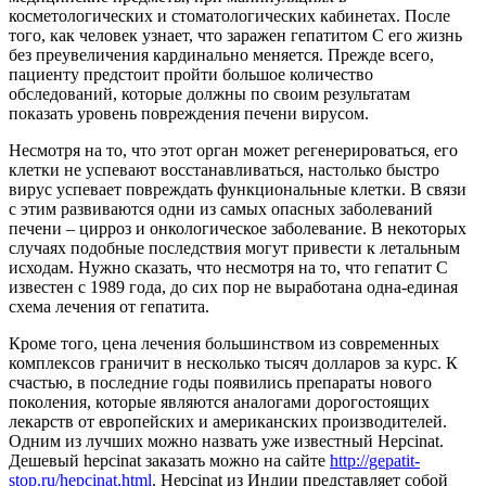
косметологических и стоматологических кабинетах. После
того, как человек узнает, что заражен гепатитом С его жизнь
без преувеличения кардинально меняется. Прежде всего,
пациенту предстоит пройти большое количество
обследований, которые должны по своим результатам
показать уровень повреждения печени вирусом.
Несмотря на то, что этот орган может регенерироваться, его
клетки не успевают восстанавливаться, настолько быстро
вирус успевает повреждать функциональные клетки. В связи
с этим развиваются одни из самых опасных заболеваний
печени – цирроз и онкологическое заболевание. В некоторых
случаях подобные последствия могут привести к летальным
исходам. Нужно сказать, что несмотря на то, что гепатит С
известен с 1989 года, до сих пор не выработана одна-единая
схема лечения от гепатита.
Кроме того, цена лечения большинством из современных
комплексов граничит в несколько тысяч долларов за курс. К
счастью, в последние годы появились препараты нового
поколения, которые являются аналогами дорогостоящих
лекарств от европейских и американских производителей.
Одним из лучших можно назвать уже известный Hepcinat.
Дешевый hepcinat заказать можно на сайте
http://gepatit-
stop.ru/hepcinat.html
. Hepcinat из Индии представляет собой