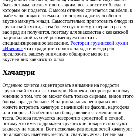
быть острым, кислым или сладким, все зависит от блюда, с
которым он подается. С мясом отлично сочетается сацебели, к
рыбе чаще подают ткемали, а в острую аджику особенно
вкусно макнуть мчади. Самостоятельно приготовить блюдо из
грузинской кухни, а тем более соус к нему, с первого раза у
вас вряд ли получится, поэтому для знакомства с кавказской
национальной кухней рекомендуем посетить
специализированное заведение.
Ресторан грузинской кухни
«Иверия»
чтит традиции гордого народа и всегда рад
предложить вашему вниманию обширное меню из
вкуснейших кавказских блюд.
Хачапури
Отдельно хочется акцентировать внимание на гордости
грузинской кухни — хачапури. Вопреки распространенному
мнению о том, что он может быть только сырным, видов этого
блюда гораздо больше. В национальных ресторанах вы
можете встретить хачапури с начинкой из фасоли, картофеля
или творога. Особенностью блюда является замешивание
теста. Основа получается невероятно ароматной и сочной,
потому что вместо дрожжей грузинские повара используют
закваску на мацони. Вот несколько разновидностей хачапури:
по-аджарски, имерули, мегрули, сванури, ачма. Теперь вы