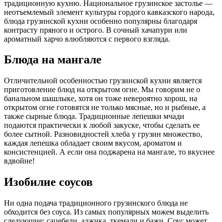
традиционную кухню. Национальное грузинское застолье —
неотъемлемый элемент культуры гордого кавказского народа,
блюда грузинской кухни особенно популярны благодаря
контрасту пряного и острого. В сочный хачапури или
ароматный харчо влюбляются с первого взгляда.
Блюда на мангале
Отличительной особенностью грузинской кухни является
приготовление блюд на открытом огне. Мы говорим не о
банальном шашлыке, хотя он тоже невероятно хорош, на
открытом огне готовятся не только мясные, но и рыбные, а
также сырные блюда. Традиционные лепешки мчади
подаются практически к любой закуске, чтобы сделать ее
более сытной. Разновидностей хлеба у грузин множество,
каждая лепешка обладает своим вкусом, ароматом и
консистенцией. А если она поджарена на мангале, то вкуснее
вдвойне!
Изобилие соусов
Ни одна подача традиционного грузинского блюда не
обходится без соуса. Из самых популярных можем выделить
следующие: сацебели, аджика, ткемали и бажи. Соус может