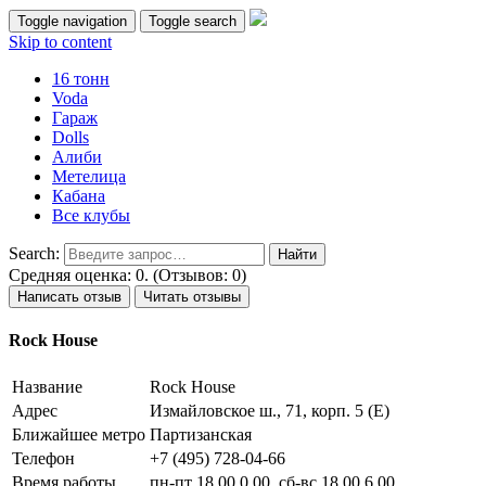
Toggle navigation
Toggle search
Skip to content
16 тонн
Voda
Гараж
Dolls
Алиби
Метелица
Кабана
Все клубы
Search:
Средняя оценка: 0. (Отзывов: 0)
Написать отзыв
Читать отзывы
Rock House
Название
Rock House
Адрес
Измайловское ш., 71, корп. 5 (Е)
Ближайшее метро
Партизанская
Телефон
+7 (495) 728-04-66
Время работы
пн-пт 18.00 0.00, сб-вс 18.00 6.00