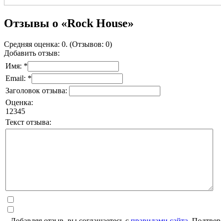
Отзывы о «Rock House»
Средняя оценка: 0. (Отзывов: 0)
Добавить отзыв:
Имя: *
Email: *
Заголовок отзыва:
Оценка:
1
2
3
4
5
Текст отзыва:
Добавляя отзыв, вы соглашаетесь с
правилами сайта
. Подтвер