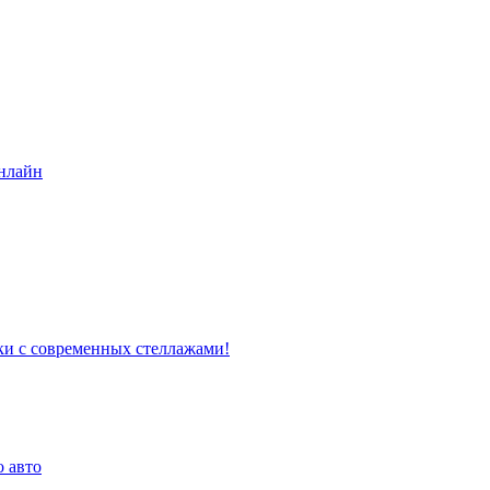
нлайн
ки с современных стеллажами!
о авто